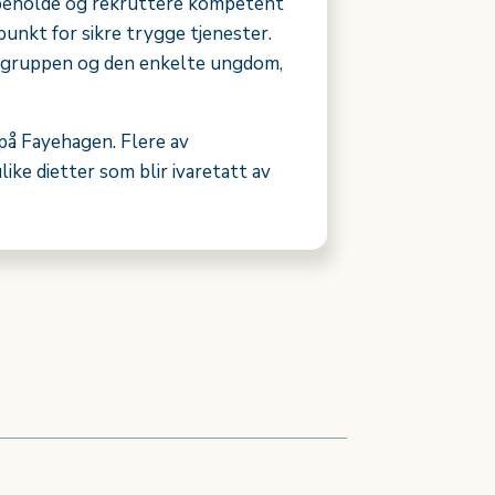
 Å beholde og rekruttere kompetent
unkt for sikre trygge tjenester.
rgruppen og den enkelte ungdom,
 på Fayehagen. Flere av
ke dietter som blir ivaretatt av