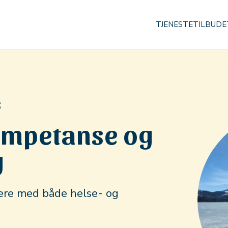
TJENESTETILBUDE
S
kompetanse og
g
ere med både helse- og