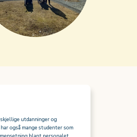
rskjellige utdanninger og
Vi har også mange studenter som
ammensetning blant personalet.