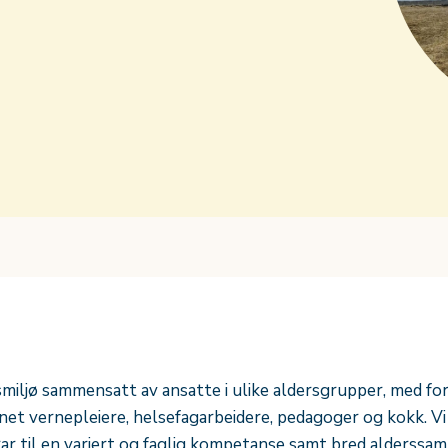
dsmiljø sammensatt av ansatte i ulike aldersgrupper, med fo
nnet vernepleiere, helsefagarbeidere, pedagoger og kokk. 
idrar til en variert og faglig kompetanse samt bred alderss