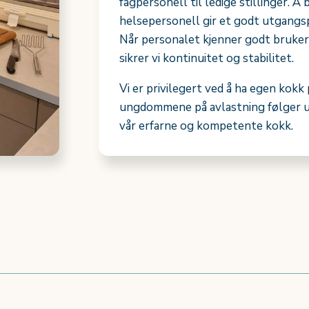
fagpersonell til ledige stillinger.
helsepersonell gir et godt utgangsp
Når personalet kjenner godt bruke
sikrer vi kontinuitet og stabilitet.
Vi er privilegert ved å ha egen kokk
ungdommene på avlastning følger uli
vår erfarne og kompetente kokk.